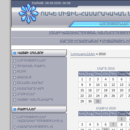
ՇԱԲԱԹ, 08.08.2026, 00:38
ՈՍԿԵ ՄԻՋԻՆ-ՀԱՍԱՐԱԿԱԿԱՆ 
ՆՈՐՈՒԹՅՈՒՆՆԵՐ
ՄԵՆՔ
/
ԿԱԶՄԱԿԵՐՊՈՒԹՅԱՆ ԿԱՆՈՆԱԴՐՈՒԹՅՈՒ
ՄԱՐԴՈՒ ԻՐԱՎՈՒՆՔՆԵՐ
/
ՄԻՋԱԶԳԱՅԻՆ Ի
ԿԱՅՔԻ ՄԵՆՅՈՒ
Նորություններ
»
2010
ՆՈՐՈՒԹՅՈՒՆՆԵՐ
ԳԻՏԱԿԱՆ ԲԱԺԻՆ
ՄԱՐՏ 2010
ԲԼՈԳ
Երկ
Երք
Չոր
Հին
ՈՒր
Շաբ
Կ
ԺԱՄԱՆՑ
1
2
3
4
5
6
ՕՆԼԱՅՆ ԽԱՂԵՐ
8
9
10
11
12
13
1
ՀԵՏԱԴԱՐՁ ԿԱՊ
15
16
17
18
19
20
2
ՀՂՈՒՄՆԵՐ
22
23
24
25
26
27
2
ԿԱՅՔԻ ԿԱՆՈՆԱԿԱՐԳ
29
30
31
ՄԱՅԻՍ 2010
ԲԱԺԻՆՆԵՐ
Երկ
Երք
Չոր
Հին
ՈՒր
Շաբ
Կ
ՆՈՐՈՒԹՅՈՒՆՆԵՐ
1
ԿԱԶՄԱԿԵՐՊՈՒԹՅՈՒՆԻՑ
[3]
3
4
5
6
7
8
ՀԱՍԱՐԱԿՈՒԹՅՈՒՆ
[6]
10
11
12
13
14
15
1