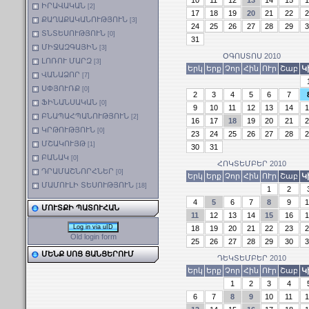
ԻՐԱՎԱԿԱՆ
[2]
17
18
19
20
21
22
2
ՔԱՂԱՔԱԿԱՆՈՒԹՅՈՒՆ
[3]
24
25
26
27
28
29
3
ՏՆՏԵՍՈՒԹՅՈՒՆ
[0]
31
ՄԻՋԱԶԳԱՅԻՆ
[3]
ՕԳՈՍՏՈՍ 2010
ԼՈՌՈՒ ՄԱՐԶ
[3]
Երկ
Երք
Չոր
Հին
ՈՒր
Շաբ
Կ
ՎԱՆԱՁՈՐ
[7]
ՍՓՅՈՒՌՔ
[0]
2
3
4
5
6
7
ՖԻՆԱՆՍԱԿԱՆ
[0]
9
10
11
12
13
14
1
ԲՆԱՊԱՀՊԱՆՈՒԹՅՈՒՆ
[2]
16
17
18
19
20
21
2
ԿՐԹՈՒԹՅՈՒՆ
[0]
23
24
25
26
27
28
2
ՄՇԱԿՈՒՅԹ
[1]
30
31
ԲԱՆԱԿ
[0]
ՀՈԿՏԵՄԲԵՐ 2010
ԴՐԱՄԱՇՆՈՐՀՆԵՐ
[0]
Երկ
Երք
Չոր
Հին
ՈՒր
Շաբ
Կ
ՄԱՄՈՒԼԻ ՏԵՍՈՒԹՅՈՒՆ
[18]
1
2
4
5
6
7
8
9
1
ՄՈՒՏՔԻ ՊԱՏՈՒՀԱՆ
11
12
13
14
15
16
1
Log in via uID
18
19
20
21
22
23
2
Old login form
25
26
27
28
29
30
3
ՄԵՆՔ ՍՈՑ ՑԱՆՑԵՐՈՒՄ
ԴԵԿՏԵՄԲԵՐ 2010
Երկ
Երք
Չոր
Հին
ՈՒր
Շաբ
Կ
1
2
3
4
6
7
8
9
10
11
1