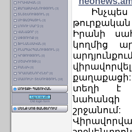
neonews.am
ԻՐԱՎԱԿԱՆ
[2]
ՔԱՂԱՔԱԿԱՆՈՒԹՅՈՒՆ
Ինչպես հ
[3]
ՏՆՏԵՍՈՒԹՅՈՒՆ
[0]
թուրքակա
ՄԻՋԱԶԳԱՅԻՆ
[3]
ԼՈՌՈՒ ՄԱՐԶ
[3]
Իրանի սա
ՎԱՆԱՁՈՐ
[7]
ՍՓՅՈՒՌՔ
[0]
կողմից ա
ՖԻՆԱՆՍԱԿԱՆ
[0]
ԲՆԱՊԱՀՊԱՆՈՒԹՅՈՒՆ
[2]
արդյունքում
ԿՐԹՈՒԹՅՈՒՆ
[0]
ՄՇԱԿՈՒՅԹ
[1]
վիրավորվե
ԲԱՆԱԿ
[0]
ԴՐԱՄԱՇՆՈՐՀՆԵՐ
[0]
քաղաքաց
ՄԱՄՈՒԼԻ ՏԵՍՈՒԹՅՈՒՆ
[18]
տեղի է 
ՄՈՒՏՔԻ ՊԱՏՈՒՀԱՆ
նահանգ
Log in via uID
Old login form
շրջանում:
ՄԵՆՔ ՍՈՑ ՑԱՆՑԵՐՈՒՄ
Վիրավորվ
շրջկենտրո