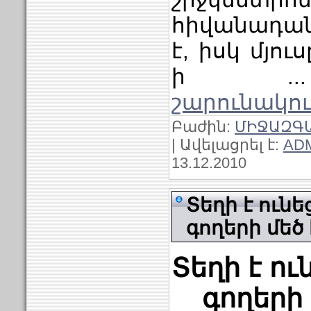
հիվանադան
է, իսկ մյու
ի
շարունակու
Բաժին:
ՄԻՋԱԶԳ
| Ավելացրել է:
AD
13.12.2010
Տեղի է ունե
գողերի մեծ
Տեղի է ու
գողերի