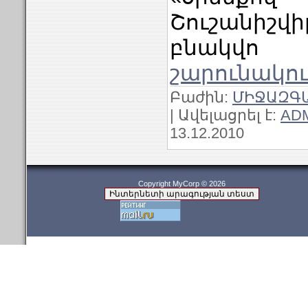
Շուշանիշվ
բնակվ
շարունակու
Բաժին:
ՄԻՋԱԶԳ
| Ավելացրել է:
AD
13.12.2010
Copyright MyCorp © 2026