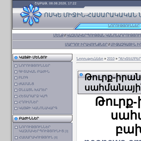
ՇԱԲԱԹ, 08.08.2026, 17:22
ՈՍԿԵ ՄԻՋԻՆ-ՀԱՍԱՐԱԿԱԿԱՆ 
ՆՈՐՈՒԹՅՈՒՆՆԵՐ
ՄԵՆՔ
/
ԿԱԶՄԱԿԵՐՊՈՒԹՅԱՆ ԿԱՆՈՆԱԴՐՈՒԹՅՈՒ
ՄԱՐԴՈՒ ԻՐԱՎՈՒՆՔՆԵՐ
/
ՄԻՋԱԶԳԱՅԻՆ Ի
ԿԱՅՔԻ ՄԵՆՅՈՒ
Նորություններ
»
2010
»
ԴԵԿՏԵՄԲԵ
ՆՈՐՈՒԹՅՈՒՆՆԵՐ
ԳԻՏԱԿԱՆ ԲԱԺԻՆ
Թուրք-իրա
ԲԼՈԳ
ԺԱՄԱՆՑ
սահմանայի
ՕՆԼԱՅՆ ԽԱՂԵՐ
ՀԵՏԱԴԱՐՁ ԿԱՊ
Թուրք
ՀՂՈՒՄՆԵՐ
ԿԱՅՔԻ ԿԱՆՈՆԱԿԱՐԳ
սահ
ԲԱԺԻՆՆԵՐ
բախ
ՆՈՐՈՒԹՅՈՒՆՆԵՐ
ԿԱԶՄԱԿԵՐՊՈՒԹՅՈՒՆԻՑ
[3]
ՀԱՍԱՐԱԿՈՒԹՅՈՒՆ
[6]