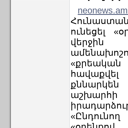
neonews.a
Հունաստա
ունեցել «օ
վերջին
ամենախոշ
«քրեական
հավաքվել
քննարկ
աշխար
իրադարձութ
«Ընդունող
«օրենքո